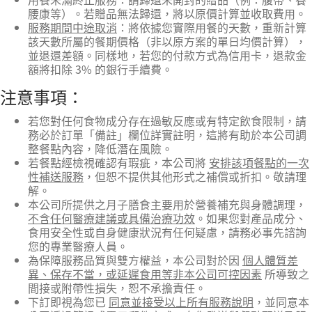
腰康等）。若贈品無法歸還，將以原價計算並收取費用。
服務期間中途取消
：將依據您實際用餐的天數，重新計算
該天數所屬的餐期價格（非以原方案的單日均價計算），
並退還差額。同樣地，若您的付款方式為信用卡，退款金
額將扣除 3% 的銀行手續費。
注意事項：
若您對任何食物成分存在過敏反應或有特定飲食限制，請
務必於訂單「備註」欄位詳實註明，這將有助於本公司調
整餐點內容，降低潛在風險。
若餐點經檢視確認有瑕疵，本公司將
安排該項餐點的一次
性補送服務
，但恕不提供其他形式之補償或折扣。敬請理
解。
本公司所提供之月子膳食主要用於營養補充與身體調理，
不含任何醫療建議或具備治療功效
。如果您對產品成分、
食用安全性或自身健康狀況有任何疑慮，請務必事先諮詢
您的專業醫療人員。
為保障服務品質與雙方權益，本公司對於因
個人體質差
異、保存不當，或延遲食用等非本公司可控因素
所導致之
間接或附帶性損失，恕不承擔責任。
下訂即視為您已
同意並接受以上所有服務說明
，並同意本