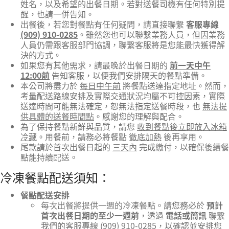
姓名，以及希望的出餐日期。若對送餐司機有任何特別提
醒，也請一併告知。
出餐後，若您對餐點有任何疑問，請直接聯繫
客服專線
(909) 910-0285
。雖然您也可以聯繫業務人員，但因業務
人員仍需跟客服部門協調，聯繫客服將是您能最快獲得解
決的方式。
如果您有其他需求，請最晚於出餐日期的
前一天中午
12:00前
告知客服，以便我們安排隔天的餐點準備。
本公司將盡力於
每日中午前
將餐點送達指定地址。然而，
考量配送路線安排及實際交通狀況均屬不可控因素，實際
送達時間可能無法確定，恕無法指定送餐時段，也
無法提
供具體的送餐時間點
。感謝您的理解與配合。
為了保持餐點新鮮與品質，請您
收到餐點後立即放入冰箱
冷藏
。用餐前，請務必將餐點
徹底加熱
後再享用。
尾款請於首次出餐日起的
三天內
完成繳付，以確保後續餐
點能持續配送。
冷凍餐點配送須知：
餐點配送安排
每次出餐將提供一週的冷凍餐點。請您務必於
預計
首次出餐日期的至少一週前
，透過
電話或簡訊
聯繫
我們的客服專線 (909) 910-0285，以確認並安排您