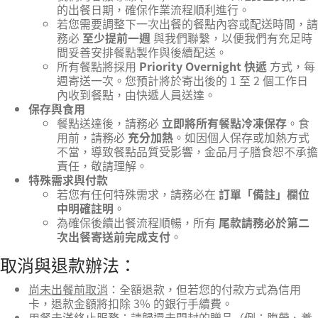
的出餐日期，確保作業流程順利進行。
若您需要調整下一次出餐的餐點內容或配送時間，請
務必
至少提前一週
與我們聯繫，以便我們有充足時
間妥善安排餐點製作與後續配送。
所有餐點將採用
Priority Overnight 快遞
方式，每
週寄送一次。您預計將於寄出後的 1 至 2 個工作日
內收到餐點，由快遞人員送達。
保存與食用
餐點送達後，請務必
立即將所有餐點冷凍保存
。食
用前，請務必
充分加熱
。如因個人保存或加熱方式
不當，導致餐點品質受影響，金品月子膳食恕不承擔
責任，敬請理解。
特殊需求與付款
若您有任何特殊需求，請務必在
訂單「備註」欄位
中明確註明
。
為確保後續出餐流程順暢，所有
尾款請務必於第二
次出餐寄送前完成支付
。
取消與退款辦法：
尚未出餐前取消
：全額退款，但若您的付款方式為信用
卡，退款金額將扣除 3% 的銀行手續費。
用餐未滿終止服務：請歸還未開封的贈品（例：腹帶、養