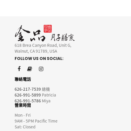
618 Brea Canyon Road, Unit G,
Walnut, CA 91789, USA
FOLLOW US ON SOCIAL:
聯絡電話
626-217-7539
總機
626-991-5899
Patricia
626-991-5786
Miya
營業時間
Mon - Fri
9AM - 5PM Pacific Time
Sat: Closed