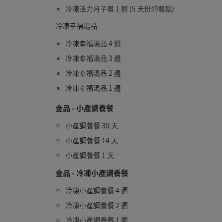
冷凍活力月子餐 1 週 (5 天份的餐點)
冷凍幸福湯品
冷凍幸福湯品 4 週
冷凍幸福湯品 3 週
冷凍幸福湯品 2 週
冷凍幸福湯品 1 週
金品 - 小產調養餐
小產調養餐 30 天
小產調養餐 14 天
小產調養餐 1 天
金品 - 冷凍小產調養餐
冷凍小產調養餐 4 週
冷凍小產調養餐 2 週
冷凍小產調養餐 1 週