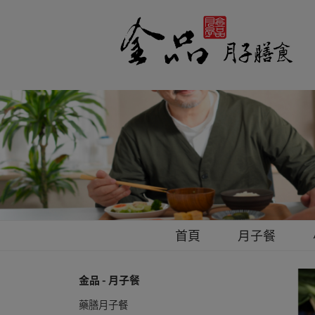
首頁
月子餐
金品 - 月子餐
藥膳月子餐