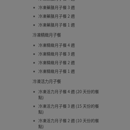
冷凍藥膳月子餐 3 週
冷凍藥膳月子餐 2 週
冷凍藥膳月子餐 1 週
冷凍精緻月子餐
冷凍精緻月子餐 4 週
冷凍精緻月子餐 3 週
冷凍精緻月子餐 2 週
冷凍精緻月子餐 1 週
冷凍活力月子餐
冷凍活力月子餐 4 週 (20 天份的餐
點)
冷凍活力月子餐 3 週 (15 天份的餐
點)
冷凍活力月子餐 2 週 (10 天份的餐
點)