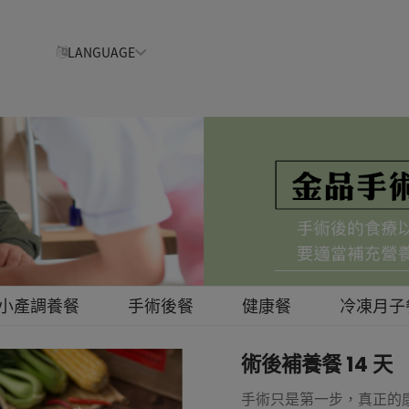
LANGUAGE
小產調養餐
手術後餐
健康餐
冷凍月子
術後補養餐 14 天
手術只是第一步，真正的