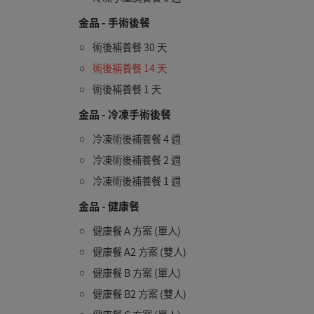
金品 - 手術後餐
術後補養餐 30 天
術後補養餐 14 天
術後補養餐 1 天
金品 - 冷凍手術後餐
冷凍術後補養餐 4 週
冷凍術後補養餐 2 週
冷凍術後補養餐 1 週
金品 - 健康餐
健康餐 A 方案 (單人)
健康餐 A2 方案 (雙人)
健康餐 B 方案 (單人)
健康餐 B2 方案 (雙人)