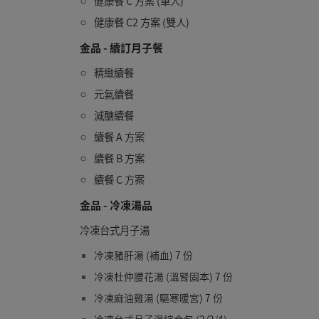
健康餐 C 方案 (單人)
健康餐 C2 方案 (雙人)
金品 - 續訂月子餐
精緻續餐
元氣續餐
減醣續餐
續餐 A 方案
續餐 B 方案
續餐 C 方案
金品 - 冷凍湯品
冷凍台式月子湯
冷凍豬肝湯 (補血) 7 份
冷凍杜仲腰花湯 (溫腎固本) 7 份
冷凍麻油雞湯 (驅寒暖宮) 7 份
冷凍台式月子湯綜合包 (2/2/4)