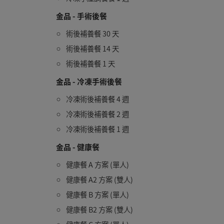
金品 - 手術後餐
術後補養餐 30 天
術後補養餐 14 天
術後補養餐 1 天
金品 - 冷凍手術後餐
冷凍術後補養餐 4 週
冷凍術後補養餐 2 週
冷凍術後補養餐 1 週
金品 - 健康餐
健康餐 A 方案 (單人)
健康餐 A2 方案 (雙人)
健康餐 B 方案 (單人)
健康餐 B2 方案 (雙人)