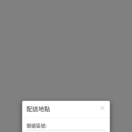
×
配送地點
郵遞區號: