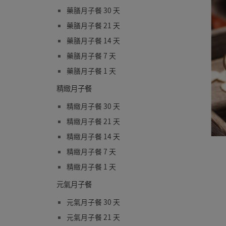
藥膳月子餐 30 天
藥膳月子餐 21 天
藥膳月子餐 14 天
藥膳月子餐 7 天
藥膳月子餐 1 天
精緻月子餐
精緻月子餐 30 天
精緻月子餐 21 天
精緻月子餐 14 天
精緻月子餐 7 天
精緻月子餐 1 天
元氣月子餐
元氣月子餐 30 天
元氣月子餐 21 天