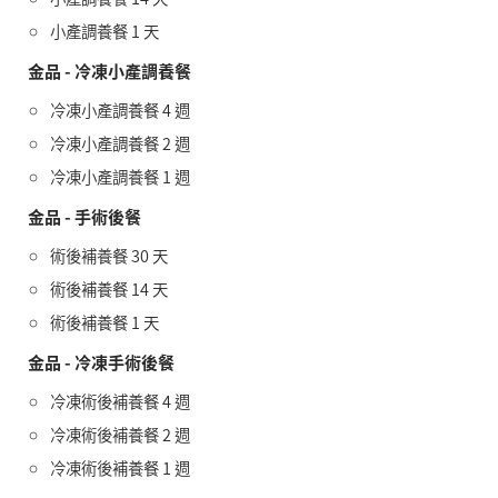
小產調養餐 1 天
金品 - 冷凍小產調養餐
冷凍小產調養餐 4 週
冷凍小產調養餐 2 週
冷凍小產調養餐 1 週
金品 - 手術後餐
術後補養餐 30 天
術後補養餐 14 天
術後補養餐 1 天
金品 - 冷凍手術後餐
冷凍術後補養餐 4 週
冷凍術後補養餐 2 週
冷凍術後補養餐 1 週