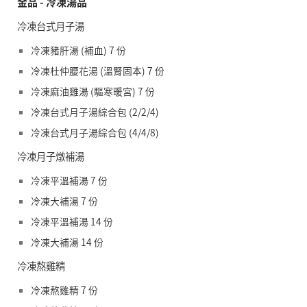
金品 - 冷凍湯品
冷凍台式月子湯
冷凍豬肝湯 (補血) 7 份
冷凍杜仲腰花湯 (溫腎固本) 7 份
冷凍麻油雞湯 (驅寒暖宮) 7 份
冷凍台式月子湯綜合包 (2/2/4)
冷凍台式月子湯綜合包 (4/4/8)
冷凍月子燉補湯
冷凍平溫補湯 7 份
冷凍大補湯 7 份
冷凍平溫補湯 14 份
冷凍大補湯 14 份
冷凍熬雞精
冷凍熬雞精 7 份