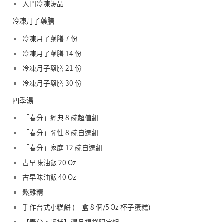
入門冷凍湯品
冷凍月子藥膳
冷凍月子藥膳 7 份
冷凍月子藥膳 14 份
冷凍月子藥膳 21 份
冷凍月子藥膳 30 份
四季湯
「春分」經典 8 碗超值組
「春分」彈性 8 碗自選組
「春分」家庭 12 碗自選組
古早味油飯 20 Oz
古早味油飯 40 Oz
熬雞精
手作台式小糕餅 (一盒 8 個/5 Oz 杯子蛋糕)
【春分。輕補】湯品福袋限定組