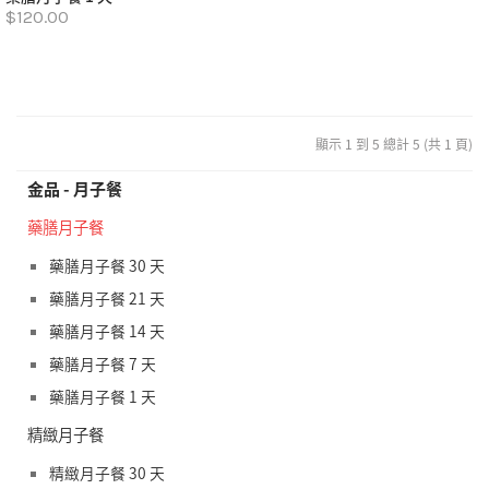
$120.00
顯示 1 到 5 總計 5 (共 1 頁)
金品 - 月子餐
藥膳月子餐
藥膳月子餐 30 天
藥膳月子餐 21 天
藥膳月子餐 14 天
藥膳月子餐 7 天
藥膳月子餐 1 天
精緻月子餐
精緻月子餐 30 天