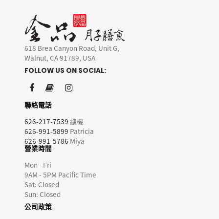
618 Brea Canyon Road, Unit G,
Walnut, CA 91789, USA
FOLLOW US ON SOCIAL:
聯絡電話
626-217-7539
總機
626-991-5899
Patricia
626-991-5786
Miya
營業時間
Mon - Fri
9AM - 5PM Pacific Time
Sat: Closed
Sun: Closed
公司政策