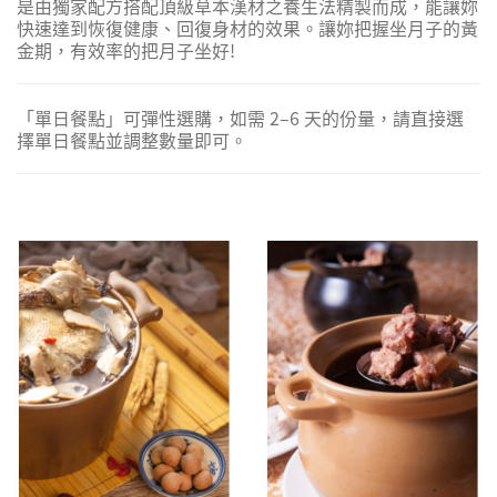
是由獨家配方搭配頂級草本漢材之養生法精製而成，能讓妳
快速達到恢復健康、回復身材的效果。讓妳把握坐月子的黃
金期，有效率的把月子坐好!
「單日餐點」可彈性選購，如需 2–6 天的份量，請直接選
擇單日餐點並調整數量即可。