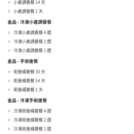
小產調養餐 14 天
小產調養餐 1 天
金品 - 冷凍小產調養餐
冷凍小產調養餐 4 週
冷凍小產調養餐 2 週
冷凍小產調養餐 1 週
金品 - 手術後餐
術後補養餐 30 天
術後補養餐 14 天
術後補養餐 1 天
金品 - 冷凍手術後餐
冷凍術後補養餐 4 週
冷凍術後補養餐 2 週
冷凍術後補養餐 1 週