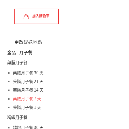
加入購物車
更改配送地點
金品 - 月子餐
藥膳月子餐
藥膳月子餐 30 天
藥膳月子餐 21 天
藥膳月子餐 14 天
藥膳月子餐 7 天
藥膳月子餐 1 天
精緻月子餐
精緻月子餐 30 天