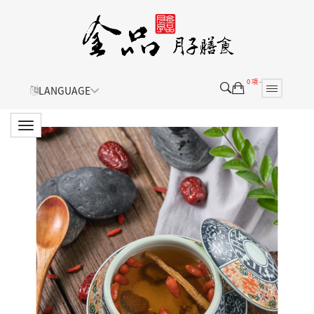
0 項 -
LANGUAGE