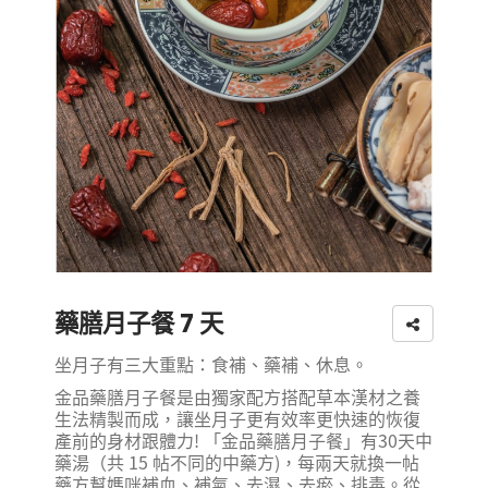
藥膳月子餐 7 天
坐月子有三大重點：食補、藥補、休息。
金品藥膳月子餐是由獨家配方搭配草本漢材之養
生法精製而成，讓坐月子更有效率更快速的恢復
產前的身材跟體力! 「金品藥膳月子餐」有30天中
藥湯（共 15 帖不同的中藥方)，每兩天就換一帖
藥方幫媽咪補血、補氣、去濕、去瘀、排毒。從