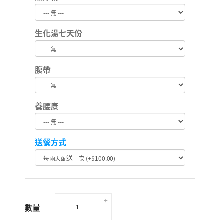
生化湯七天份
腹帶
養腰康
送餐方式
數量