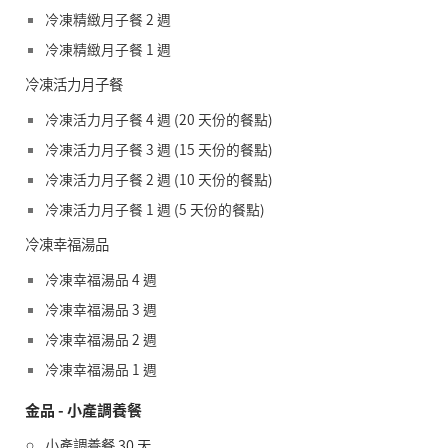
冷凍精緻月子餐 2 週
冷凍精緻月子餐 1 週
冷凍活力月子餐
冷凍活力月子餐 4 週 (20 天份的餐點)
冷凍活力月子餐 3 週 (15 天份的餐點)
冷凍活力月子餐 2 週 (10 天份的餐點)
冷凍活力月子餐 1 週 (5 天份的餐點)
冷凍幸福湯品
冷凍幸福湯品 4 週
冷凍幸福湯品 3 週
冷凍幸福湯品 2 週
冷凍幸福湯品 1 週
金品 - 小產調養餐
小產調養餐 30 天