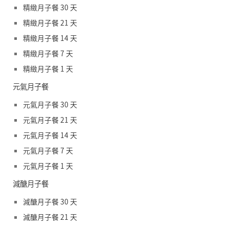
精緻月子餐 30 天
精緻月子餐 21 天
精緻月子餐 14 天
精緻月子餐 7 天
精緻月子餐 1 天
元氣月子餐
元氣月子餐 30 天
元氣月子餐 21 天
元氣月子餐 14 天
元氣月子餐 7 天
元氣月子餐 1 天
減醣月子餐
減醣月子餐 30 天
減醣月子餐 21 天