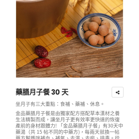
藥膳月子餐 30 天
坐月子有三大重點：食補、藥補、休息。
金品藥膳月子餐是由獨家配方搭配草本漢材之養
生法精製而成，讓坐月子更有效率更快速的恢復
產前的身材跟體力! 「金品藥膳月子餐」有30天中
藥湯（共 15 帖不同的中藥方)，每兩天就換一帖
藥方幫媽咪補血、補氣、去濕、去瘀、排毒。從