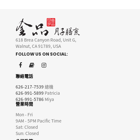
618 Brea Canyon Road, Unit G,
Walnut, CA 91789, USA
FOLLOW US ON SOCIAL:
聯絡電話
626-217-7539
總機
626-991-5899
Patricia
626-991-5786
Miya
營業時間
Mon - Fri
9AM - 5PM Pacific Time
Sat: Closed
Sun: Closed