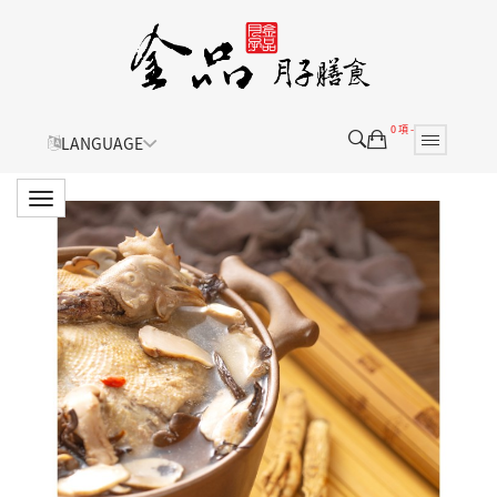
0 項 -
LANGUAGE