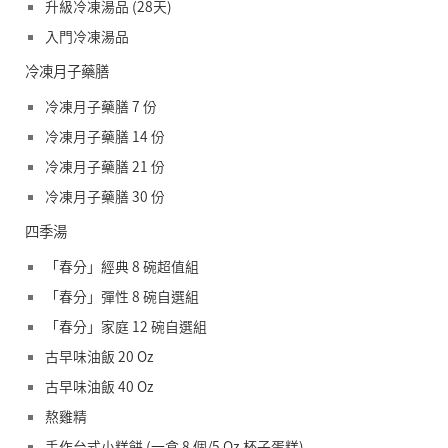
升級冷凍湯品 (28天)
入門冷凍湯品
冷凍月子藥膳
冷凍月子藥膳 7 份
冷凍月子藥膳 14 份
冷凍月子藥膳 21 份
冷凍月子藥膳 30 份
四季湯
「春分」經典 8 碗超值組
「春分」彈性 8 碗自選組
「春分」家庭 12 碗自選組
古早味油飯 20 Oz
古早味油飯 40 Oz
熬雞精
手作台式小糕餅 (一盒 8 個/5 Oz 杯子蛋糕)