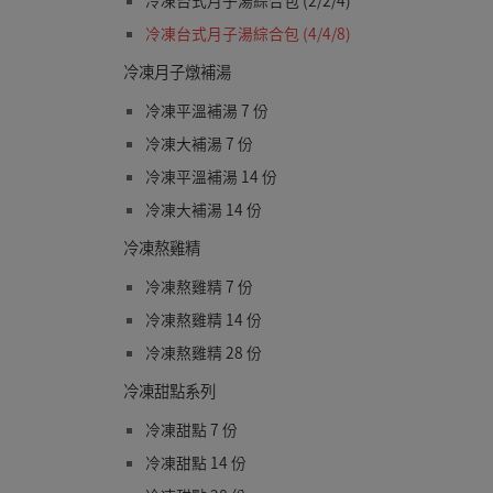
冷凍台式月子湯綜合包 (4/4/8)
冷凍月子燉補湯
冷凍平溫補湯 7 份
冷凍大補湯 7 份
冷凍平溫補湯 14 份
冷凍大補湯 14 份
冷凍熬雞精
冷凍熬雞精 7 份
冷凍熬雞精 14 份
冷凍熬雞精 28 份
冷凍甜點系列
冷凍甜點 7 份
冷凍甜點 14 份