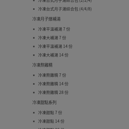
冷凍台式月子湯綜合包 (4/4/8)
冷凍月子燉補湯
冷凍平溫補湯 7 份
冷凍大補湯 7 份
冷凍平溫補湯 14 份
冷凍大補湯 14 份
冷凍熬雞精
冷凍熬雞精 7 份
冷凍熬雞精 14 份
冷凍熬雞精 28 份
冷凍甜點系列
冷凍甜點 7 份
冷凍甜點 14 份