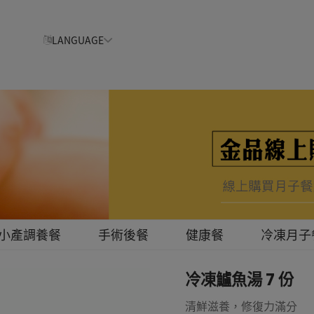
LANGUAGE
小產調養餐
手術後餐
健康餐
冷凍月子
冷凍鱸魚湯 7 份
清鮮滋養，修復力滿分