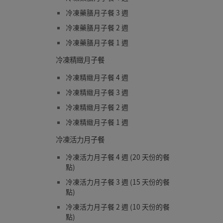
冷凍藥膳月子餐 3 週
冷凍藥膳月子餐 2 週
冷凍藥膳月子餐 1 週
冷凍精緻月子餐
冷凍精緻月子餐 4 週
冷凍精緻月子餐 3 週
冷凍精緻月子餐 2 週
冷凍精緻月子餐 1 週
冷凍活力月子餐
冷凍活力月子餐 4 週 (20 天份的餐
點)
冷凍活力月子餐 3 週 (15 天份的餐
點)
冷凍活力月子餐 2 週 (10 天份的餐
點)