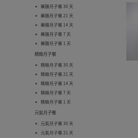
藥膳月子餐 30 天
藥膳月子餐 21 天
藥膳月子餐 14 天
藥膳月子餐 7 天
藥膳月子餐 1 天
精緻月子餐
精緻月子餐 30 天
精緻月子餐 21 天
精緻月子餐 14 天
精緻月子餐 7 天
精緻月子餐 1 天
元氣月子餐
元氣月子餐 30 天
元氣月子餐 21 天