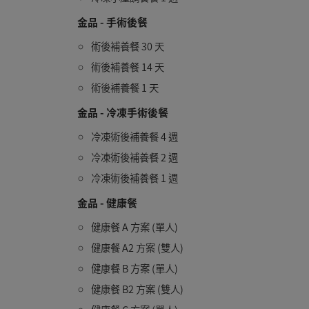
金品 - 手術後餐
術後補養餐 30 天
術後補養餐 14 天
術後補養餐 1 天
金品 - 冷凍手術後餐
冷凍術後補養餐 4 週
冷凍術後補養餐 2 週
冷凍術後補養餐 1 週
金品 - 健康餐
健康餐 A 方案 (單人)
健康餐 A2 方案 (雙人)
健康餐 B 方案 (單人)
健康餐 B2 方案 (雙人)