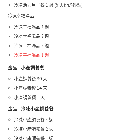
冷凍活力月子餐 1 週 (5 天份的餐點)
冷凍幸福湯品
冷凍幸福湯品 4 週
冷凍幸福湯品 3 週
冷凍幸福湯品 2 週
冷凍幸福湯品 1 週
金品 - 小產調養餐
小產調養餐 30 天
小產調養餐 14 天
小產調養餐 1 天
金品 - 冷凍小產調養餐
冷凍小產調養餐 4 週
冷凍小產調養餐 2 週
冷凍小產調養餐 1 週