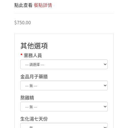
點此查看
餐點詳情
$750.00
其他選項
業務人員
金品月子藥膳
熬雞精
生化湯七天份