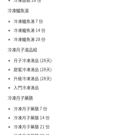
冷凍甜點 28 份
冷凍鱸魚湯
冷凍鱸魚湯 7 份
冷凍鱸魚湯 14 份
冷凍鱸魚湯 28 份
冷凍月子湯品組
月子冷凍湯品 (28天)
甜蜜冷凍湯品 (28天)
升級冷凍湯品 (28天)
入門冷凍湯品
冷凍月子藥膳
冷凍月子藥膳 7 份
冷凍月子藥膳 14 份
冷凍月子藥膳 21 份