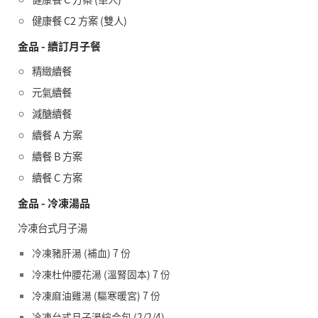
健康餐 C2 方案 (雙人)
金品 - 續訂月子餐
精緻續餐
元氣續餐
減醣續餐
續餐 A 方案
續餐 B 方案
續餐 C 方案
金品 - 冷凍湯品
冷凍台式月子湯
冷凍豬肝湯 (補血) 7 份
冷凍杜仲腰花湯 (溫腎固本) 7 份
冷凍麻油雞湯 (驅寒暖宮) 7 份
冷凍台式月子湯綜合包 (2/2/4)