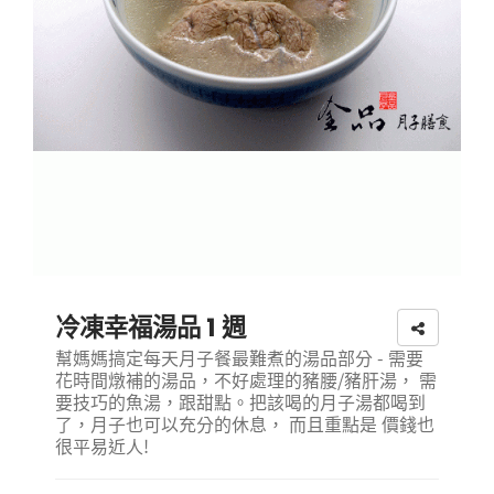
冷凍幸福湯品 1 週
幫媽媽搞定每天月子餐最難煮的湯品部分 - 需要
花時間燉補的湯品，不好處理的豬腰/豬肝湯， 需
要技巧的魚湯，跟甜點。把該喝的月子湯都喝到
了，月子也可以充分的休息， 而且重點是 價錢也
很平易近人!