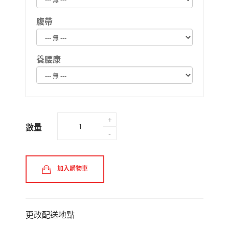
腹帶
養腰康
數量
加入購物車
更改配送地點