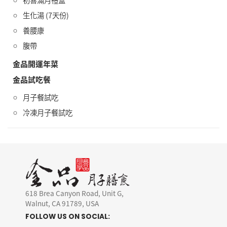
生化湯 (7天份)
養腰康
腹帶
金品開運年菜
金品試吃餐
月子餐試吃
冷凍月子餐試吃
618 Brea Canyon Road, Unit G,
Walnut, CA 91789, USA
FOLLOW US ON SOCIAL: