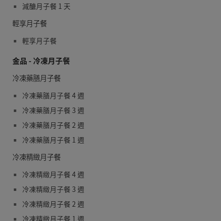
減醣月子餐 1 天
輕享月子餐
輕享月子餐
金品 - 冷凍月子餐
冷凍藥膳月子餐
冷凍藥膳月子餐 4 週
冷凍藥膳月子餐 3 週
冷凍藥膳月子餐 2 週
冷凍藥膳月子餐 1 週
冷凍精緻月子餐
冷凍精緻月子餐 4 週
冷凍精緻月子餐 3 週
冷凍精緻月子餐 2 週
冷凍精緻月子餐 1 週