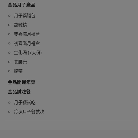
金品月子產品
月子藥膳包
熬雞精
雙喜滿月禮盒
初喜滿月禮盒
生化湯 (7天份)
養腰康
腹帶
金品開運年菜
金品試吃餐
月子餐試吃
冷凍月子餐試吃