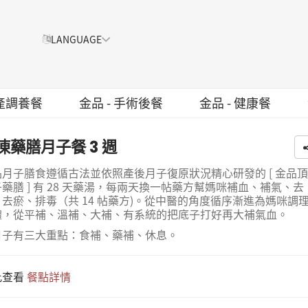
LANGUAGE
小產調養餐
金品 - 手術後餐
金品 - 健康餐
凍藥膳月子餐 3 週
品月子膳食遵循古法並依照產後月子復原狀況精心研發的
[
金品
子藥膳
]
有 28 天藥湯，每兩天換一帖藥方
幫媽咪補血、補氣、去
、去瘀、排毒（共 14 帖藥方)。從中醫的角度循序漸進為媽咪調
體，從平補、溫補、大補、有系統的把底子打好再大補氣血。
月子有三大重點：食補、藥補、休息。
此查看
餐點詳情