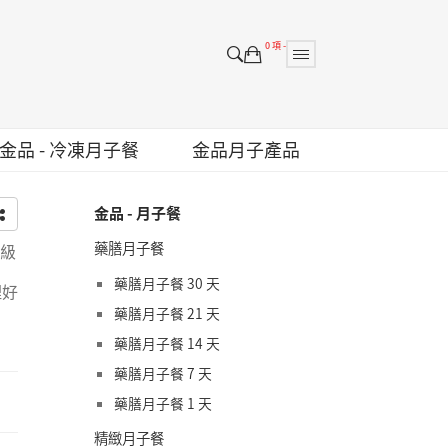
0 項 -
金品 - 冷凍月子餐
金品月子產品
金品 - 月子餐
藥膳月子餐
頂級
藥膳月子餐 30 天
理好
藥膳月子餐 21 天
藥膳月子餐 14 天
藥膳月子餐 7 天
藥膳月子餐 1 天
精緻月子餐