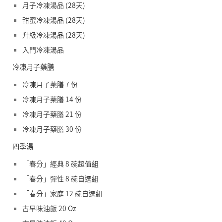
月子冷凍湯品 (28天)
甜蜜冷凍湯品 (28天)
升級冷凍湯品 (28天)
入門冷凍湯品
冷凍月子藥膳
冷凍月子藥膳 7 份
冷凍月子藥膳 14 份
冷凍月子藥膳 21 份
冷凍月子藥膳 30 份
四季湯
「春分」經典 8 碗超值組
「春分」彈性 8 碗自選組
「春分」家庭 12 碗自選組
古早味油飯 20 Oz